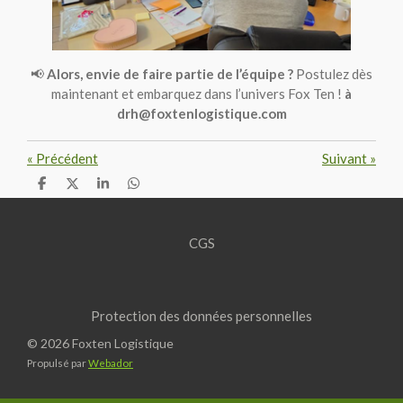
📢
Alors, envie de faire partie de l’équipe ?
Postulez dès
maintenant et embarquez dans l’univers Fox Ten !
à
drh@foxtenlogistique.com
«
Précédent
Suivant
»
P
P
P
P
a
a
a
a
r
r
r
r
t
t
t
t
a
a
a
a
CGS
g
g
g
g
e
e
e
e
r
r
r
r
Protection des données personnelles
© 2026 Foxten Logistique
Propulsé par
Webador